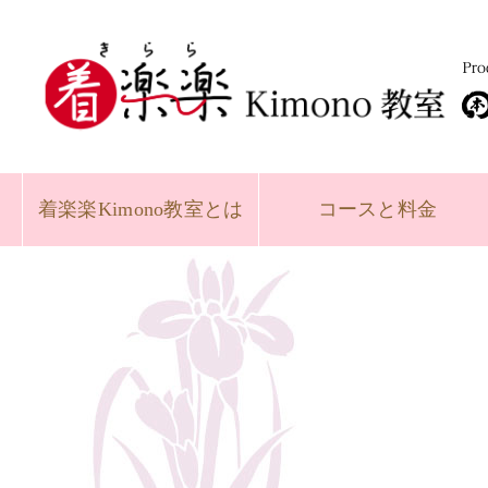
着楽楽
Kimono教室とは
コースと
料金