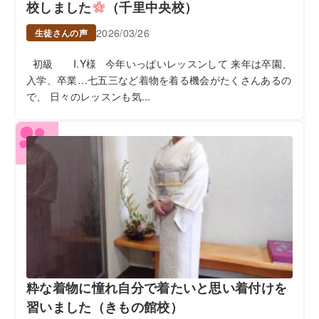
校しました
（千里中央校）
2026/03/26
生徒さんの声
初級 I.Y様 今年いっぱいレッスンして 来年は卒園、
入学、卒業…七五三など着物を着る機会がたくさんあるの
で、 日々のレッスンも気...
粋な着物に憧れ自分で着たいと思い着付けを
習いました（きもの館校）