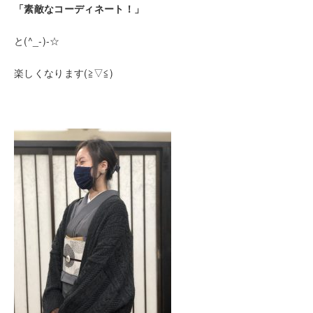
「素敵なコーディネート！」
と(^_-)-☆
楽しくなります(≧▽≦)