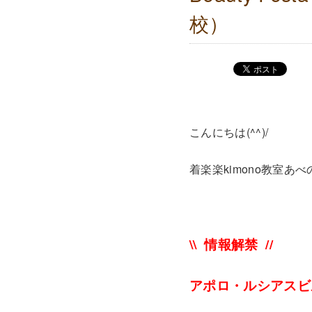
校）
こんにちは(^^)/
着楽楽kimono教室あ
\\ 情報解禁 //
アポロ・ルシアスビルB