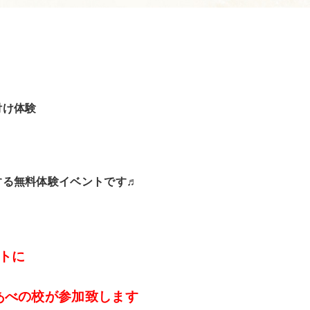
付け体験
する無料体験イベントです♬
トに
室あべの校が参加致します