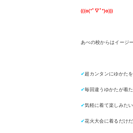
(((o(*ﾟ▽ﾟ*)o)))
あべの校からはイージ
✔
超カンタンにゆかた
✔
毎回違うゆかたが着
✔
気軽に着て楽しみた
✔
花火大会に着るだけ