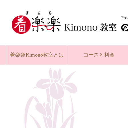
着楽楽
Kimono教室とは
コースと
料金