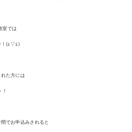
o教室では
(≧▽≦)
られた方には
ト！
時間でお申込みされると