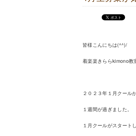
皆様こんにちは(^^)/
着楽楽きららkimono
２０２３年１月クール
１週間が過ぎました。
１月クールがスタート