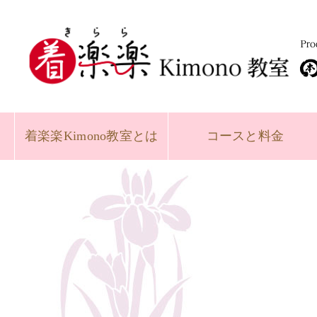
着楽楽
Kimono教室とは
コースと
料金