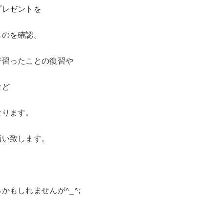
プレゼントを
ものを確認。
で習ったことの復習や
など
なります。
願い致します。
かもしれませんが^_^;