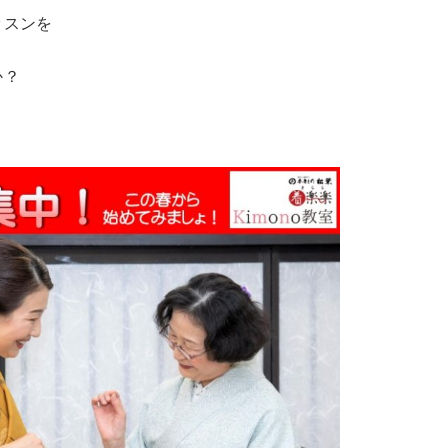
ッスンを
か？