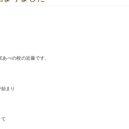
教室あべの校の近藤です。
が始まり
して