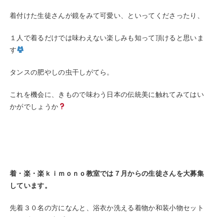
着付けた生徒さんが鏡をみて可愛い、といってくださったり、
１人で着るだけでは味わえない楽しみも知って頂けると思いま
す
タンスの肥やしの虫干しがてら。
これを機会に、きもので味わう日本の伝統美に触れてみてはい
かがでしょうか
着・楽・楽ｋｉｍｏｎｏ教室では７月からの生徒さんを大募集
しています。
先着３０名の方になんと、浴衣か洗える着物か和装小物セット