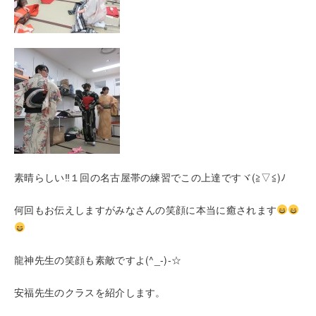
素晴らしい‼１回の名古屋帯の練習でこの上達ですヾ(≧▽≦)ﾉ
何回もお伝えしますがみなさんの笑顔に本当に癒されます
龍神先生の笑顔も素敵ですよ(^_-)-☆
安福先生のクラスを紹介します。