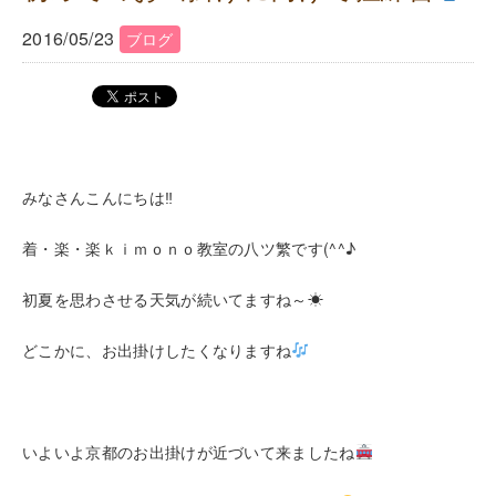
2016/05/23
ブログ
みなさんこんにちは‼
着・楽・楽ｋｉｍｏｎｏ教室の八ツ繁です(^^♪
初夏を思わさせる天気が続いてますね～☀
どこかに、お出掛けしたくなりますね
いよいよ京都のお出掛けが近づいて来ましたね