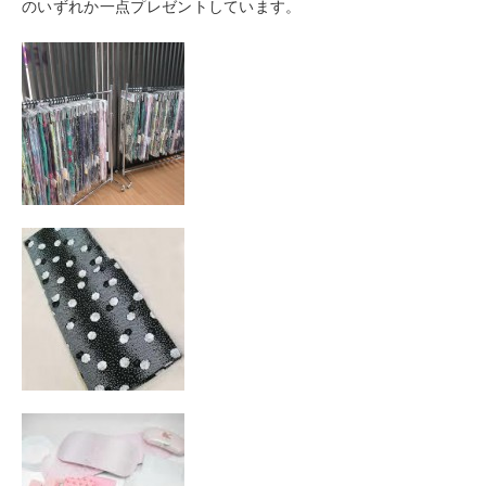
のいずれか一点プレゼントしています。