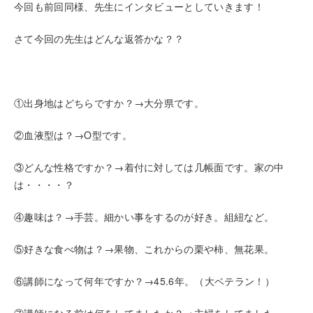
今回も前回同様、先生にインタビューとしていきます！
さて今回の先生はどんな返答かな？？
①出身地はどちらですか？→大分県です。
②血液型は？→O型です。
③どんな性格ですか？→着付に対しては几帳面です。家の中
は・・・・？
④趣味は？→手芸。細かい事をするのが好き。組紐など。
⑤好きな食べ物は？→果物、これからの栗や柿、無花果。
⑥講師になって何年ですか？→45.6年。（大ベテラン！）