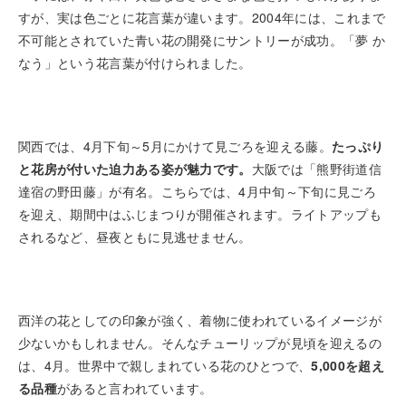
すが、実は色ごとに花言葉が違います。2004年には、これまで
不可能とされていた青い花の開発にサントリーが成功。「夢 か
なう」という花言葉が付けられました。
関西では、4月下旬～5月にかけて見ごろを迎える藤。
たっぷり
と花房が付いた迫力ある姿が魅力です。
大阪では「熊野街道信
達宿の野田藤」が有名。こちらでは、4月中旬～下旬に見ごろ
を迎え、期間中はふじまつりが開催されます。ライトアップも
されるなど、昼夜ともに見逃せません。
西洋の花としての印象が強く、着物に使われているイメージが
少ないかもしれません。そんなチューリップが見頃を迎えるの
は、4月。世界中で親しまれている花のひとつで、
5,000を超え
る品種
があると言われています。