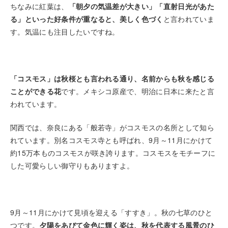
ちなみに紅葉は、
「朝夕の気温差が大きい」「直射日光があた
る」といった好条件が重なると、美しく色づく
と言われていま
す。気温にも注目したいですね。
「コスモス」は秋桜とも言われる通り、名前からも秋を感じる
ことができる花
です。メキシコ原産で、明治に日本に来たと言
われています。
関西では、奈良にある「般若寺」がコスモスの名所として知ら
れています。別名コスモス寺とも呼ばれ、9月～11月にかけて
約15万本ものコスモスが咲き誇ります。コスモスをモチーフに
した可愛らしい御守りもありますよ。
9月～11月にかけて見頃を迎える「すすき」。秋の七草のひと
つです。
夕陽をあびて金色に輝く姿は、秋を代表する風景のひ