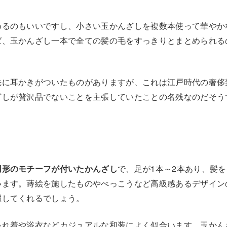
めるのもいいですし、小さい玉かんざしを複数本使って華やか
ば、玉かんざし一本で全ての髪の毛をすっきりとまとめられる
先に耳かきがついたものがありますが、これは江戸時代の奢侈
ざしが贅沢品でないことを主張していたことの名残なのだそう
円形のモチーフが付いたかんざし
で、足が1本～2本あり、髪
います。蒔絵を施したものやべっこうなど高級感あるデザイン
躍してくれるでしょう。
ゃれ着や浴衣などカジュアルな和装によく似合います。玉かん