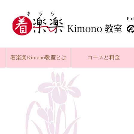
着楽楽
Kimono教室とは
コースと
料金